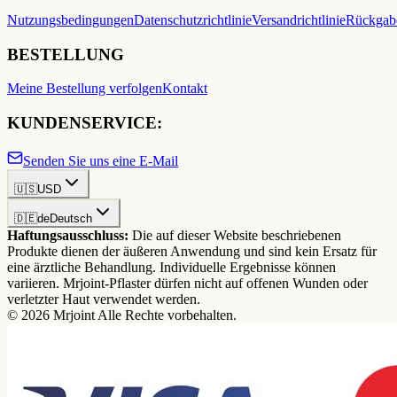
Nutzungsbedingungen
Datenschutzrichtlinie
Versandrichtlinie
Rückgabe
BESTELLUNG
Meine Bestellung verfolgen
Kontakt
KUNDENSERVICE:
Senden Sie uns eine E-Mail
🇺🇸
USD
🇩🇪
de
Deutsch
Haftungsausschluss:
Die auf dieser Website beschriebenen
Produkte dienen der äußeren Anwendung und sind kein Ersatz für
eine ärztliche Behandlung. Individuelle Ergebnisse können
variieren. Mrjoint-Pflaster dürfen nicht auf offenen Wunden oder
verletzter Haut verwendet werden.
© 2026 Mrjoint Alle Rechte vorbehalten.