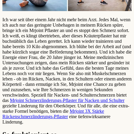
Ich war seit über einem Jahr nicht mehr beim Arzt. Jedes Mal, wenn
ich auch nur das geringste Unbehagen in meinem Rücken spüre,
bringe ich ein Mrjoint Pflaster an und es stoppt den Schmerz sofort.
Ich weiß, es klingt übertrieben, aber dieses Kräuterpflaster hat mir
buchstäblich das Leben gerettet. Ich kann wieder trainieren und
habe bereits 10 Kilo abgenommen. Ich blühe bei der Arbeit auf (und
habe kürzlich sogar eine Beförderung bekommen). Und ich habe die
Energie einer Frau, die 20 Jahre jünger ist. Meine medizinischen
Untersuchungen zeigen, dass mein Rücken stärker und gesünder ist
als je zuvor. Und ich habe das Gefühl, dass die besten Tage meines
Lebens noch vor mir liegen. Wenn Sie also mit Muskelschmerzen
leben - ob im Rücken, Nacken, in den Schultern oder einem anderen
Körperteil - dann ermutige ich Sie, Mrjoint eine Chance zu geben
und zuzusehen, wie Ihre Schmerzen in wenigen Sekunden
verschwinden. Speziell für Nacken- und Schulterschmerzen bietet
das
Mrjoint Schmerzlinderungs-Pflaster für Nacken und Schulter
gezielte Linderung für den Oberkörper. Und für alle, die eine extra-
starke Formel benötigen, bieten die
Mrjoint 3X Stärke
Rückenschmerzlinderungs-Pflaster
eine tiefenwirksamere
Linderung.