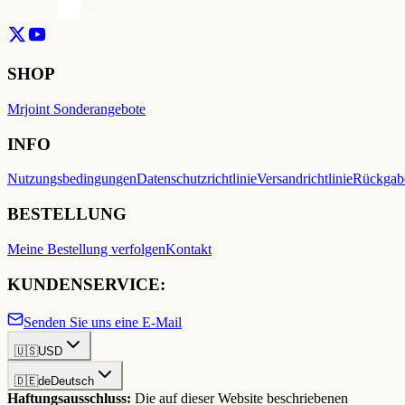
SHOP
Mrjoint Sonderangebote
INFO
Nutzungsbedingungen
Datenschutzrichtlinie
Versandrichtlinie
Rückgabe
BESTELLUNG
Meine Bestellung verfolgen
Kontakt
KUNDENSERVICE:
Senden Sie uns eine E-Mail
🇺🇸
USD
🇩🇪
de
Deutsch
Haftungsausschluss:
Die auf dieser Website beschriebenen